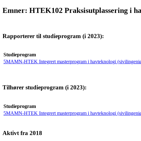
Emner: HTEK102 Praksisutplassering i ha
Rapporterer til studieprogram (i 2023):
Studieprogram
5MAMN-HTEK Integrert masterprogram i havteknologi (sivilingeniø
Tilhører studieprogram (i 2023):
Studieprogram
5MAMN-HTEK Integrert masterprogram i havteknologi (sivilingeniø
Aktivt fra 2018