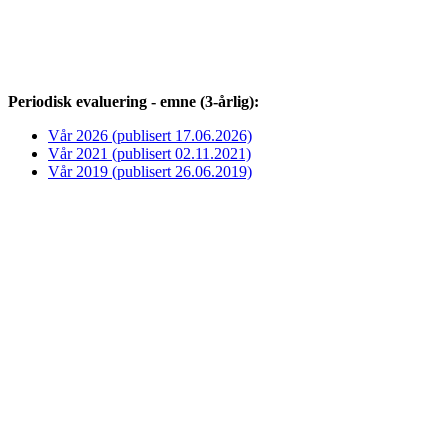
Periodisk evaluering - emne (3-årlig):
Vår 2026 (publisert 17.06.2026)
Vår 2021 (publisert 02.11.2021)
Vår 2019 (publisert 26.06.2019)