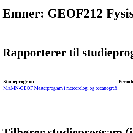
Emner: GEOF212 Fysisk
Rapporterer til studiepro
Studieprogram
Periodi
MAMN-GEOF Masterprogram i meteorologi og oseanografi
Tilhører studieprogram (i