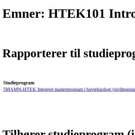
Emner: HTEK101 Introd
Rapporterer til studiepro
Studieprogram
5MAMN-HTEK Integrert masterprogram i havteknologi (sivilingeniø
Tilhører studieprogram (i