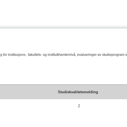
ing for institusjons-, fakultets- og institutt/senternivå, evalueringer av studieprogr
Studiekvalitetsmelding
2