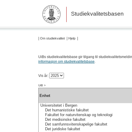
Studiekvalitetsbasen
|
|
|
Om studiekvalitet
Hjelp
UiBs studiekvalitetsbase gir tilgang til studiekvalitetsmeld
informasjon om studiekvalitetsbase
.
Vis år:
UiB
>
Enhet
Universitetet i Bergen
Det humanistiske fakultet
Fakultet for naturvitenskap og teknologi
Det medisinske fakultet
Det samfunnsvitenskapelige fakultet
Det juridiske fakultet