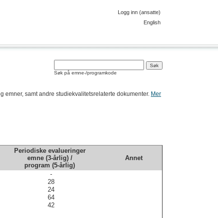
Logg inn (ansatte)
English
Søk på emne-/programkode
am og emner, samt andre studiekvalitetsrelaterte dokumenter.
Mer
Periodiske evalueringer
emne (3-årlig) /
Annet
program (5-årlig)
-
28
24
64
42