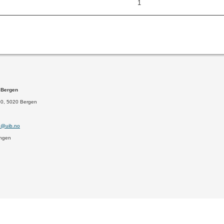
1
i Bergen
00, 5020 Bergen
n@uib.no
ingen