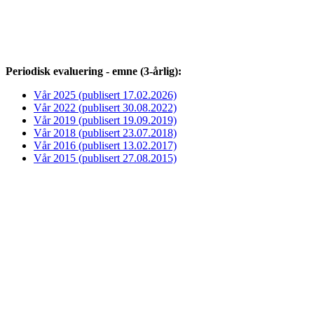
Periodisk evaluering - emne (3-årlig):
Vår 2025 (publisert 17.02.2026)
Vår 2022 (publisert 30.08.2022)
Vår 2019 (publisert 19.09.2019)
Vår 2018 (publisert 23.07.2018)
Vår 2016 (publisert 13.02.2017)
Vår 2015 (publisert 27.08.2015)