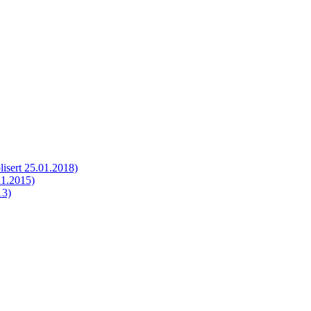
isert 25.01.2018)
11.2015)
13)