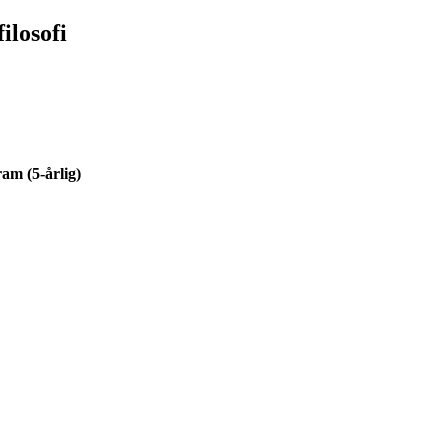
ilosofi
am (5-årlig)