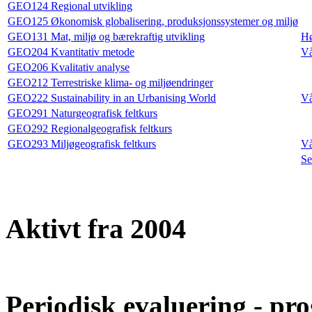
GEO124 Regional utvikling
GEO125 Økonomisk globalisering, produksjonssystemer og miljø
GEO131 Mat, miljø og bærekraftig utvikling
Hø
GEO204 Kvantitativ metode
Vå
GEO206 Kvalitativ analyse
GEO212 Terrestriske klima- og miljøendringer
GEO222 Sustainability in an Urbanising World
Vå
GEO291 Naturgeografisk feltkurs
GEO292 Regionalgeografisk feltkurs
GEO293 Miljøgeografisk feltkurs
Vå
Se
Aktivt fra 2004
Periodisk evaluering - pro