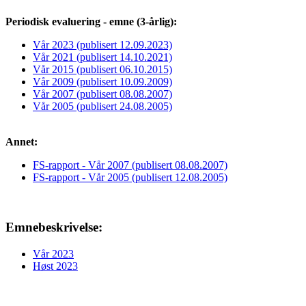
Periodisk evaluering - emne (3-årlig):
Vår 2023 (publisert 12.09.2023)
Vår 2021 (publisert 14.10.2021)
Vår 2015 (publisert 06.10.2015)
Vår 2009 (publisert 10.09.2009)
Vår 2007 (publisert 08.08.2007)
Vår 2005 (publisert 24.08.2005)
Annet:
FS-rapport - Vår 2007 (publisert 08.08.2007)
FS-rapport - Vår 2005 (publisert 12.08.2005)
Emnebeskrivelse:
Vår 2023
Høst 2023