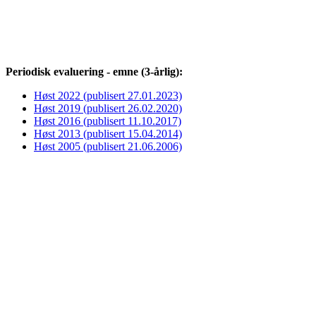
Periodisk evaluering - emne (3-årlig):
Høst 2022 (publisert 27.01.2023)
Høst 2019 (publisert 26.02.2020)
Høst 2016 (publisert 11.10.2017)
Høst 2013 (publisert 15.04.2014)
Høst 2005 (publisert 21.06.2006)