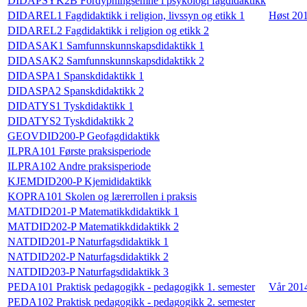
DIDAPSYK2B Fordypningsemne i psykologi fagdidaktikk
DIDAREL1 Fagdidaktikk i religion, livssyn og etikk 1
Høst 20
DIDAREL2 Fagdidaktikk i religion og etikk 2
DIDASAK1 Samfunnskunnskapsdidaktikk 1
DIDASAK2 Samfunnskunnskapsdidaktikk 2
DIDASPA1 Spanskdidaktikk 1
DIDASPA2 Spanskdidaktikk 2
DIDATYS1 Tyskdidaktikk 1
DIDATYS2 Tyskdidaktikk 2
GEOVDID200-P Geofagdidaktikk
ILPRA101 Første praksisperiode
ILPRA102 Andre praksisperiode
KJEMDID200-P Kjemididaktikk
KOPRA101 Skolen og lærerrollen i praksis
MATDID201-P Matematikkdidaktikk 1
MATDID202-P Matematikkdidaktikk 2
NATDID201-P Naturfagsdidaktikk 1
NATDID202-P Naturfagsdidaktikk 2
NATDID203-P Naturfagsdidaktikk 3
PEDA101 Praktisk pedagogikk - pedagogikk 1. semester
Vår 201
PEDA102 Praktisk pedagogikk - pedagogikk 2. semester