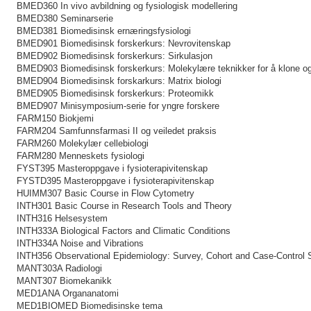
BMED360 In vivo avbildning og fysiologisk modellering
BMED380 Seminarserie
BMED381 Biomedisinsk ernæringsfysiologi
BMED901 Biomedisinsk forskerkurs: Nevrovitenskap
BMED902 Biomedisinsk forskerkurs: Sirkulasjon
BMED903 Biomedisinsk forskerkurs: Molekylære teknikker for å klone og 
BMED904 Biomedisinsk forskarkurs: Matrix biologi
BMED905 Biomedisinsk forskerkurs: Proteomikk
BMED907 Minisymposium-serie for yngre forskere
FARM150 Biokjemi
FARM204 Samfunnsfarmasi II og veiledet praksis
FARM260 Molekylær cellebiologi
FARM280 Menneskets fysiologi
FYST395 Masteroppgave i fysioterapivitenskap
FYSTD395 Masteroppgave i fysioterapivitenskap
HUIMM307 Basic Course in Flow Cytometry
INTH301 Basic Course in Research Tools and Theory
INTH316 Helsesystem
INTH333A Biological Factors and Climatic Conditions
INTH334A Noise and Vibrations
INTH356 Observational Epidemiology: Survey, Cohort and Case-Control 
MANT303A Radiologi
MANT307 Biomekanikk
MED1ANA Organanatomi
MED1BIOMED Biomedisinske tema