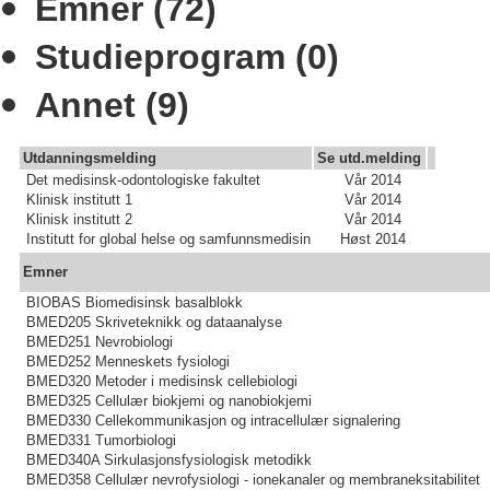
Emner (72)
Studieprogram (0)
Annet (9)
Utdanningsmelding
Se utd.melding
Det medisinsk-odontologiske fakultet
Vår 2014
Klinisk institutt 1
Vår 2014
Klinisk institutt 2
Vår 2014
Institutt for global helse og samfunnsmedisin
Høst 2014
Emner
BIOBAS Biomedisinsk basalblokk
BMED205 Skriveteknikk og dataanalyse
BMED251 Nevrobiologi
BMED252 Menneskets fysiologi
BMED320 Metoder i medisinsk cellebiologi
BMED325 Cellulær biokjemi og nanobiokjemi
BMED330 Cellekommunikasjon og intracellulær signalering
BMED331 Tumorbiologi
BMED340A Sirkulasjonsfysiologisk metodikk
BMED358 Cellulær nevrofysiologi - ionekanaler og membraneksitabilitet