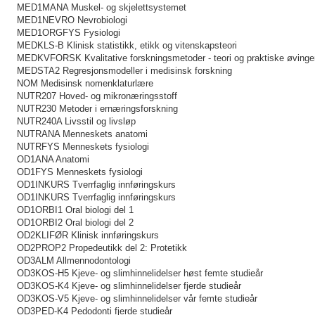
MED1MANA Muskel- og skjelettsystemet
MED1NEVRO Nevrobiologi
MED1ORGFYS Fysiologi
MEDKLS-B Klinisk statistikk, etikk og vitenskapsteori
MEDKVFORSK Kvalitative forskningsmetoder - teori og praktiske øvinge
MEDSTA2 Regresjonsmodeller i medisinsk forskning
NOM Medisinsk nomenklaturlære
NUTR207 Hoved- og mikronæringsstoff
NUTR230 Metoder i ernæringsforskning
NUTR240A Livsstil og livsløp
NUTRANA Menneskets anatomi
NUTRFYS Menneskets fysiologi
OD1ANA Anatomi
OD1FYS Menneskets fysiologi
OD1INKURS Tverrfaglig innføringskurs
OD1INKURS Tverrfaglig innføringskurs
OD1ORBI1 Oral biologi del 1
OD1ORBI2 Oral biologi del 2
OD2KLIFØR Klinisk innføringskurs
OD2PROP2 Propedeutikk del 2: Protetikk
OD3ALM Allmennodontologi
OD3KOS-H5 Kjeve- og slimhinnelidelser høst femte studieår
OD3KOS-K4 Kjeve- og slimhinnelidelser fjerde studieår
OD3KOS-V5 Kjeve- og slimhinnelidelser vår femte studieår
OD3PED-K4 Pedodonti fjerde studieår