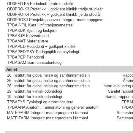
OD3PED-K5 Pedodonti femte studieår
OD3PRO-K3 Protetikk + godkjent klinikk tredje studieår
OD3PRO-K4 Protetikk + godkjent klinikk fjerde stud.år
OD3PROSJ Prosjektoppgave / Integrert masteroppgave
TPBAINFIL Kurs i infiltrasjonsanestesi
TPBAKBK Kjemi og biokjemi
TPBAKJE Kjeveortopedi
TPBAMAT Materiallære
TPBAPED Pedodonti + godkjent klinikk
TPBAPED/PSY Pedagogikk og psykologi
TPBAPER Periodonti
TPBASAM Samfunnsodontologi
Annet
26 Institutt for global helse og samfunnsmedisin
Rappo
26 Institutt for global helse og samfunnsmedisin
Årsme
26 Institutt for global helse og samfunnsmedisin
Intern evaluerin
19 Institutt for klinisk odontologi
Samlet rappor
19 Institutt for klinisk odontologi
Samlet rapport 
TPBAFYS Fysiologi og ernæringslære
TPBAFY
TPBAANA Anatomi: Tannanatomi og generell anatomi
TPBAAN
MATF-FARM Integrert masterprogram i farmasi
Semester
MATF-FARM Integrert masterprogram i farmasi
Semester